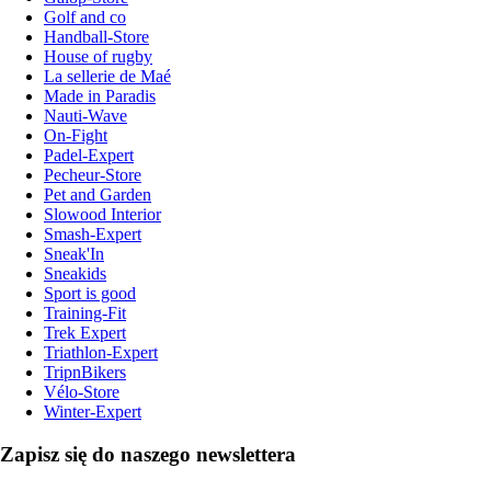
Golf and co
Handball-Store
House of rugby
La sellerie de Maé
Made in Paradis
Nauti-Wave
On-Fight
Padel-Expert
Pecheur-Store
Pet and Garden
Slowood Interior
Smash-Expert
Sneak'In
Sneakids
Sport is good
Training-Fit
Trek Expert
Triathlon-Expert
TripnBikers
Vélo-Store
Winter-Expert
Zapisz się do naszego newslettera