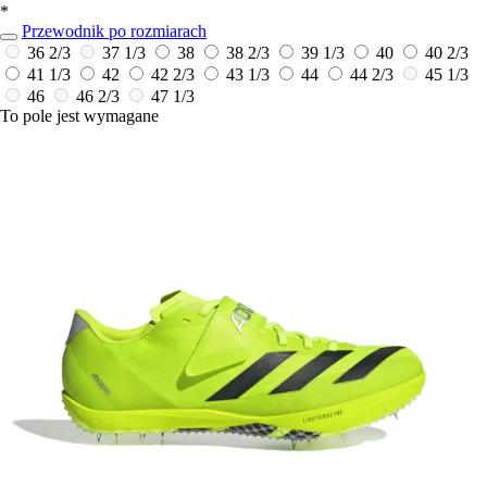
*
Przewodnik po rozmiarach
36 2/3
37 1/3
38
38 2/3
39 1/3
40
40 2/3
41 1/3
42
42 2/3
43 1/3
44
44 2/3
45 1/3
46
46 2/3
47 1/3
To pole jest wymagane