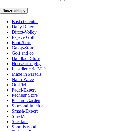
Nasze sklepy
Basket Center
Daily Bikers
Direct-Volley
Espace Golf
Foot-Store
Galop-Store
Golf and co
Handball-Store
House of rugby
La sellerie de Maé
Made in Paradis
Nauti-Wave
On-Fight
Padel-Expert
Pecheur-Store
Pet and Garden
Slowood Interior
Smash-Expert
Sneak'In
Sneakids
Sport is good