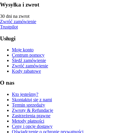
Wysyłka i zwrot
30 dni na zwrot
Zwróć zamówienie
Trustpilot
Usługi
Moje konto
Centrum pomocy
Śledź zamówienie
Zwróć zamówienie
Kody rabatowe
O nas
Kto jesteśmy?
Skontaktuj się z nami
Termin sprzedaży
Zwroty & Refundacje
Zastrzeżenia prawne
Metody płatności
Ceny i opcje dostawy
Oświadczenie o ochronie prywatności