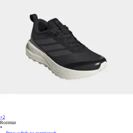
+2
Rozmiar
*