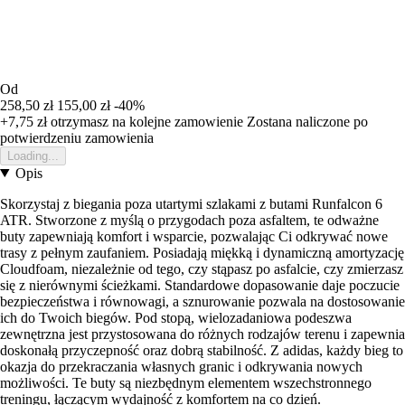
Od
258,50 zł
155,00 zł
-40%
+7,75 zł
otrzymasz na kolejne zamowienie
Zostana naliczone po
potwierdzeniu zamowienia
Loading...
Opis
Skorzystaj z biegania poza utartymi szlakami z butami Runfalcon 6
ATR. Stworzone z myślą o przygodach poza asfaltem, te odważne
buty zapewniają komfort i wsparcie, pozwalając Ci odkrywać nowe
trasy z pełnym zaufaniem. Posiadają miękką i dynamiczną amortyzację
Cloudfoam, niezależnie od tego, czy stąpasz po asfalcie, czy zmierzasz
się z nierównymi ścieżkami. Standardowe dopasowanie daje poczucie
bezpieczeństwa i równowagi, a sznurowanie pozwala na dostosowanie
ich do Twoich biegów. Pod stopą, wielozadaniowa podeszwa
zewnętrzna jest przystosowana do różnych rodzajów terenu i zapewnia
doskonałą przyczepność oraz dobrą stabilność. Z adidas, każdy bieg to
okazja do przekraczania własnych granic i odkrywania nowych
możliwości. Te buty są niezbędnym elementem wszechstronnego
treningu, łączącym wydajność z komfortem na co dzień.