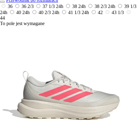
Przewodnik po rozmiarach
36
36 2/3
37 1/3
24h
38
24h
38 2/3
24h
39 1/3
24h
40
24h
40 2/3
24h
41 1/3
24h
42
43 1/3
44
To pole jest wymagane