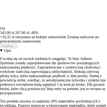
Od
345,00 zł
207,00 zł
-40%
+10,35 zł
otrzymasz na kolejne zamowienie
Zostana naliczone po
potwierdzeniu zamowienia
Loading...
Opis
Uwolnij się od swoich osobistych osiągnięć. Te buty Adizero
Sprintstar zostały zaprojektowane dla sportowców poszukujących
maksymalnej prędkości. Zaprojektowane z syntetyczną cholewką i
wyłożone siateczką zapewniającą oddychalność, blokują sztywną
płytkę kolca, która maksymalizuje prędkość w linii prostej. Startuj z
pewnością siebie, wiedząc, że aerodynamiczna sylwetka i syntetyczna
podeszwa zewnętrzna będą napędzać Cię krok po kroku. Dla gwiazd
bieżni, które chcą przekroczyć linię mety na premier, jest to recepta na
przyspieszenie.
Ten produkt zawiera co najmniej 20% materiałów pochodzących z
recyklingu. Poprzez ponowne wykorzystanie materiałów, które zostały