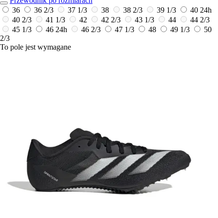
Przewodnik po rozmiarach
36
36 2/3
37 1/3
38
38 2/3
39 1/3
40
24h
40 2/3
41 1/3
42
42 2/3
43 1/3
44
44 2/3
45 1/3
46
24h
46 2/3
47 1/3
48
49 1/3
50
2/3
To pole jest wymagane