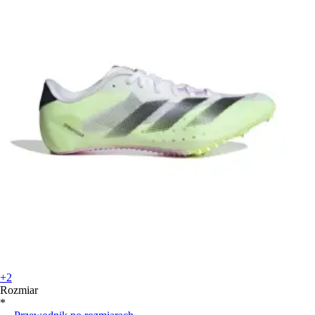
+2
Rozmiar
*