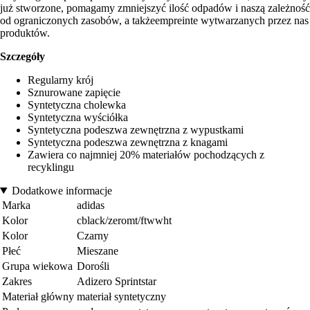
już stworzone, pomagamy zmniejszyć ilość odpadów i naszą zależność
od ograniczonych zasobów, a takżeempreinte wytwarzanych przez nas
produktów.
Szczegóły
Regularny krój
Sznurowane zapięcie
Syntetyczna cholewka
Syntetyczna wyściółka
Syntetyczna podeszwa zewnętrzna z wypustkami
Syntetyczna podeszwa zewnętrzna z knagami
Zawiera co najmniej 20% materiałów pochodzących z
recyklingu
Dodatkowe informacje
Marka
adidas
Kolor
cblack/zeromt/ftwwht
Kolor
Czarny
Płeć
Mieszane
Grupa wiekowa
Dorośli
Zakres
Adizero Sprintstar
Materiał główny
materiał syntetyczny