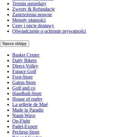
Termin sprzedaży
Zwroty & Refundacje
Zastrzeżenia prawne
Metody płatności
Ceny i opcje dostawy
Oświadczenie o ochronie prywatności
Nasze sklepy
Basket Center
Daily Bikers
Direct-Volley
Espace Golf
Foot-Store
Galop-Store
Golf and co
Handball-Store
House of rugby
La sellerie de Maé
Made in Paradis
Nauti-Wave
On-Fight
Padel-Expert
Pecheur-Store