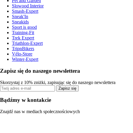
Pet and Garden
Slowood Interior
Smash-Expert
Sneak'In
Sneakids
Sport is good
Training-Fit
Trek Expert
Triathlon-Expert
TripnBikers
Vélo-Store
Winter-Expert
Zapisz się do naszego newslettera
Skorzystaj z 10% zniżki, zapisując się do naszego newslettera
Zapisz się
Bądźmy w kontakcie
Znajdź nas w mediach społecznościowych