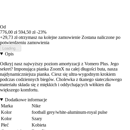
Od
776,00 zł
594,50 zł
-23%
+29,73 zł
otrzymasz na kolejne zamowienie
Zostana naliczone po
potwierdzeniu zamowienia
Loading...
Opis
Odkryj nasz najwyższy poziom amortyzacji z Vomero Plus. Jego
sekret? Imponująca pianka ZoomX na całej długości buta, nasza
najdynamiczniejsza pianka. Ciesz się ultra-wygodnym krokiem
podczas codziennych biegów. Cholewka z tkanego siateczkowego
materiału składa się z miękkich i oddychających włókien dla
większego komfortu.
Dodatkowe informacje
Marka
Nike
Kolor
football grey/white-aluminum-royal pulse
Kolor
Szary
Płeć
Kobieta