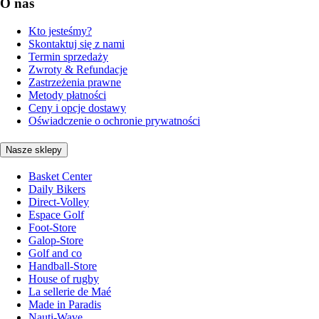
O nas
Kto jesteśmy?
Skontaktuj się z nami
Termin sprzedaży
Zwroty & Refundacje
Zastrzeżenia prawne
Metody płatności
Ceny i opcje dostawy
Oświadczenie o ochronie prywatności
Nasze sklepy
Basket Center
Daily Bikers
Direct-Volley
Espace Golf
Foot-Store
Galop-Store
Golf and co
Handball-Store
House of rugby
La sellerie de Maé
Made in Paradis
Nauti-Wave