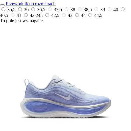
Przewodnik po rozmiarach
35,5
36
36,5
37,5
38
38,5
39
40
40,5
41
42
24h
42,5
43
44
44,5
To pole jest wymagane