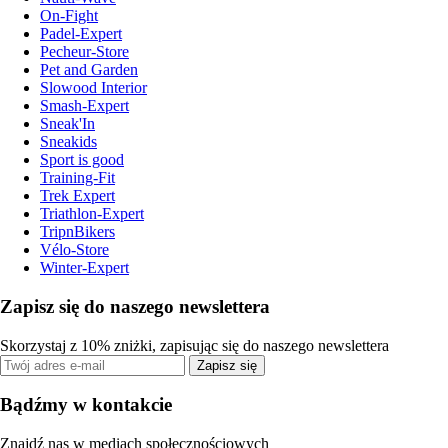
On-Fight
Padel-Expert
Pecheur-Store
Pet and Garden
Slowood Interior
Smash-Expert
Sneak'In
Sneakids
Sport is good
Training-Fit
Trek Expert
Triathlon-Expert
TripnBikers
Vélo-Store
Winter-Expert
Zapisz się do naszego newslettera
Skorzystaj z 10% zniżki, zapisując się do naszego newslettera
Zapisz się
Bądźmy w kontakcie
Znajdź nas w mediach społecznościowych