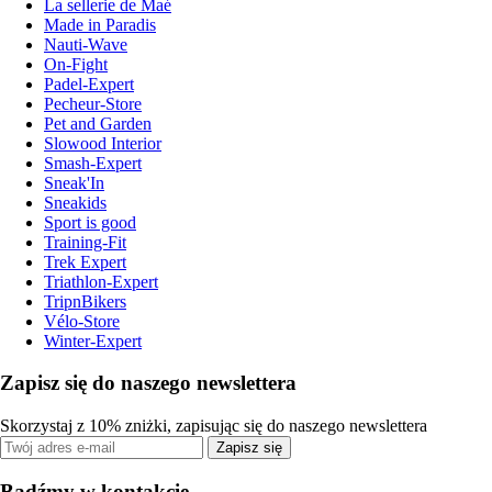
La sellerie de Maé
Made in Paradis
Nauti-Wave
On-Fight
Padel-Expert
Pecheur-Store
Pet and Garden
Slowood Interior
Smash-Expert
Sneak'In
Sneakids
Sport is good
Training-Fit
Trek Expert
Triathlon-Expert
TripnBikers
Vélo-Store
Winter-Expert
Zapisz się do naszego newslettera
Skorzystaj z 10% zniżki, zapisując się do naszego newslettera
Zapisz się
Bądźmy w kontakcie