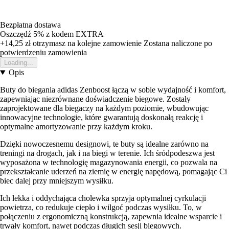
Bezpłatna dostawa
Oszczędź 5%
z kodem
EXTRA
+14,25 zł
otrzymasz na kolejne zamowienie
Zostana naliczone po
potwierdzeniu zamowienia
Loading...
Opis
Buty do biegania adidas Zenboost łączą w sobie wydajność i komfort,
zapewniając niezrównane doświadczenie biegowe. Zostały
zaprojektowane dla biegaczy na każdym poziomie, wbudowując
innowacyjne technologie, które gwarantują doskonałą reakcję i
optymalne amortyzowanie przy każdym kroku.
Dzięki nowoczesnemu designowi, te buty są idealne zarówno na
treningi na drogach, jak i na biegi w terenie. Ich śródpodeszwa jest
wyposażona w technologię magazynowania energii, co pozwala na
przekształcanie uderzeń na ziemię w energię napędową, pomagając Ci
biec dalej przy mniejszym wysiłku.
Ich lekka i oddychająca cholewka sprzyja optymalnej cyrkulacji
powietrza, co redukuje ciepło i wilgoć podczas wysiłku. To, w
połączeniu z ergonomiczną konstrukcją, zapewnia idealne wsparcie i
trwały komfort, nawet podczas długich sesji biegowych.