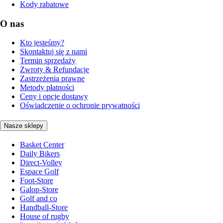
Kody rabatowe
O nas
Kto jesteśmy?
Skontaktuj się z nami
Termin sprzedaży
Zwroty & Refundacje
Zastrzeżenia prawne
Metody płatności
Ceny i opcje dostawy
Oświadczenie o ochronie prywatności
Nasze sklepy
Basket Center
Daily Bikers
Direct-Volley
Espace Golf
Foot-Store
Galop-Store
Golf and co
Handball-Store
House of rugby