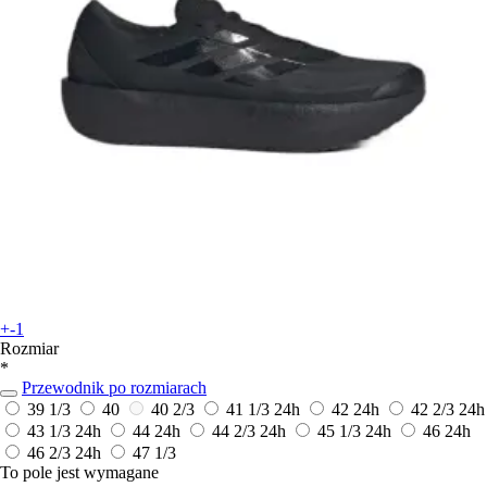
+-1
Rozmiar
*
Przewodnik po rozmiarach
39 1/3
40
40 2/3
41 1/3
24h
42
24h
42 2/3
24h
43 1/3
24h
44
24h
44 2/3
24h
45 1/3
24h
46
24h
46 2/3
24h
47 1/3
To pole jest wymagane