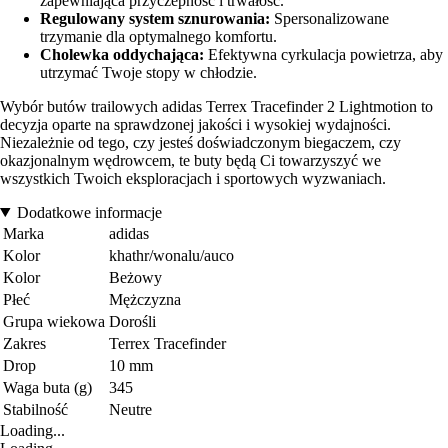
zapewniająca przyczepność i trwałość.
Regulowany system sznurowania:
Spersonalizowane
trzymanie dla optymalnego komfortu.
Cholewka oddychająca:
Efektywna cyrkulacja powietrza, aby
utrzymać Twoje stopy w chłodzie.
Wybór butów trailowych adidas Terrex Tracefinder 2 Lightmotion to
decyzja oparte na sprawdzonej jakości i wysokiej wydajności.
Niezależnie od tego, czy jesteś doświadczonym biegaczem, czy
okazjonalnym wędrowcem, te buty będą Ci towarzyszyć we
wszystkich Twoich eksploracjach i sportowych wyzwaniach.
Dodatkowe informacje
Marka
adidas
Kolor
khathr/wonalu/auco
Kolor
Beżowy
Płeć
Mężczyzna
Grupa wiekowa
Dorośli
Zakres
Terrex Tracefinder
Drop
10 mm
Waga buta (g)
345
Stabilność
Neutre
Loading...