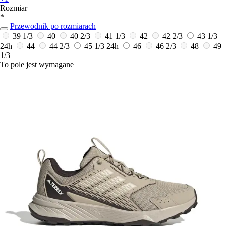
Rozmiar
*
Przewodnik po rozmiarach
39 1/3
40
40 2/3
41 1/3
42
42 2/3
43 1/3
24h
44
44 2/3
45 1/3
24h
46
46 2/3
48
49
1/3
To pole jest wymagane