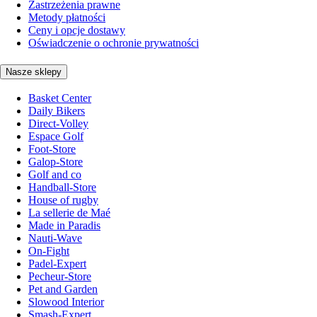
Zastrzeżenia prawne
Metody płatności
Ceny i opcje dostawy
Oświadczenie o ochronie prywatności
Nasze sklepy
Basket Center
Daily Bikers
Direct-Volley
Espace Golf
Foot-Store
Galop-Store
Golf and co
Handball-Store
House of rugby
La sellerie de Maé
Made in Paradis
Nauti-Wave
On-Fight
Padel-Expert
Pecheur-Store
Pet and Garden
Slowood Interior
Smash-Expert