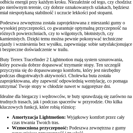
odbiciu energii przy każdym kroku. Niezależnie od tego, czy chodzisz
po nierównym terenie, czy dobrze oznakowanych szlakach, będziesz
miał niespotykaną stabilność i uczucie lekkości pod stopami.
Podeszwa zewnętrzna została zaprojektowana z mieszanki gumy o
wysokiej przyczepności, co gwarantuje optymalną przyczepność na
różnych powierzchniach, czy to wilgotnych, błotnistych, czy
kamienistych. Dzięki temu można pewnie pokonywać techniczne
zjazdy i wzniesienia bez wysiłku, zapewniając sobie satysfakcjonujące
i bezpieczne doświadczenie w trailu.
Buty Terrex Tracefinder 2 Lightmotion mają system sznurowania,
który pozwala dobrze dopasować trzymanie stopy. Ten szczegół
przyczynia się do dopasowanego komfortu, który jest niezbędny
podczas długotrwałych aktywności. Cholewka buta została
zaprojektowana, aby zapewnić odpowiednią wentylację, co pomaga
utrzymać Twoje stopy w chłodzie nawet w najgorętsze dni.
Idealne dla biegaczy i wędrowców, te buty sprawdzają się zarówno na
trudnych trasach, jak i podczas spacerów w przyrodzie. Oto kilka
kluczowych funkcji, które robią różnicę:
Amortyzacja Lightmotion:
Wyjątkowy komfort przez cały
czas trwania Twoich tras.
Wzmocniona przyczepność:
Podeszwa zewnętrzna z gumy