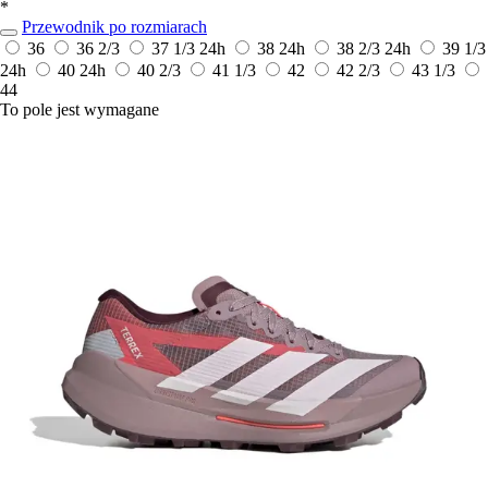
*
Przewodnik po rozmiarach
36
36 2/3
37 1/3
24h
38
24h
38 2/3
24h
39 1/3
24h
40
24h
40 2/3
41 1/3
42
42 2/3
43 1/3
44
To pole jest wymagane