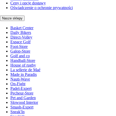
Ceny i opcje dostawy
Oświadczenie o ochronie prywatności
Nasze sklepy
Basket Center
Daily Bikers
Direct-Volley
Espace Golf
Foot-Store
Galop-Store
Golf and co
Handball-Store
House of rugby
La sellerie de Maé
Made in Paradis
Nauti-Wave
On-Fight
Padel-Expert
Pecheur-Store
Pet and Garden
Slowood Interior
Smash-Expert
Sneak'In