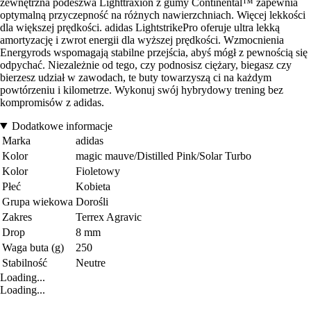
zewnętrzna podeszwa Lighttraxion z gumy Continental™ zapewnia
optymalną przyczepność na różnych nawierzchniach. Więcej lekkości
dla większej prędkości. adidas LightstrikePro oferuje ultra lekką
amortyzację i zwrot energii dla wyższej prędkości. Wzmocnienia
Energyrods wspomagają stabilne przejścia, abyś mógł z pewnością się
odpychać. Niezależnie od tego, czy podnosisz ciężary, biegasz czy
bierzesz udział w zawodach, te buty towarzyszą ci na każdym
powtórzeniu i kilometrze. Wykonuj swój hybrydowy trening bez
kompromisów z adidas.
Dodatkowe informacje
Marka
adidas
Kolor
magic mauve/Distilled Pink/Solar Turbo
Kolor
Fioletowy
Płeć
Kobieta
Grupa wiekowa
Dorośli
Zakres
Terrex Agravic
Drop
8 mm
Waga buta (g)
250
Stabilność
Neutre
Loading...
Loading...