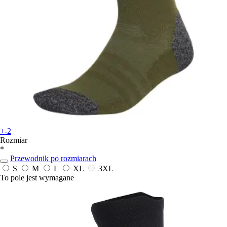
+-2
Rozmiar
*
Przewodnik po rozmiarach
S
M
L
XL
3XL
To pole jest wymagane