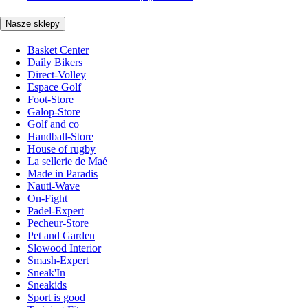
Nasze sklepy
Basket Center
Daily Bikers
Direct-Volley
Espace Golf
Foot-Store
Galop-Store
Golf and co
Handball-Store
House of rugby
La sellerie de Maé
Made in Paradis
Nauti-Wave
On-Fight
Padel-Expert
Pecheur-Store
Pet and Garden
Slowood Interior
Smash-Expert
Sneak'In
Sneakids
Sport is good