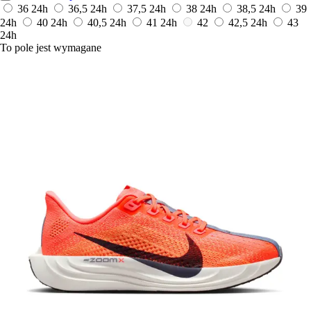
36
24h
36,5
24h
37,5
24h
38
24h
38,5
24h
39
24h
40
24h
40,5
24h
41
24h
42
42,5
24h
43
24h
To pole jest wymagane