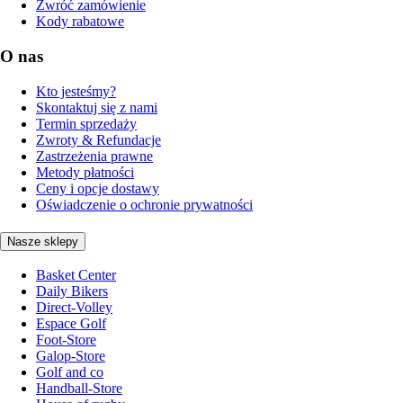
Zwróć zamówienie
Kody rabatowe
O nas
Kto jesteśmy?
Skontaktuj się z nami
Termin sprzedaży
Zwroty & Refundacje
Zastrzeżenia prawne
Metody płatności
Ceny i opcje dostawy
Oświadczenie o ochronie prywatności
Nasze sklepy
Basket Center
Daily Bikers
Direct-Volley
Espace Golf
Foot-Store
Galop-Store
Golf and co
Handball-Store