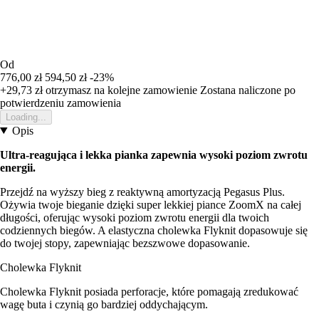
Od
776,00 zł
594,50 zł
-23%
+29,73 zł
otrzymasz na kolejne zamowienie
Zostana naliczone po
potwierdzeniu zamowienia
Loading...
Opis
Ultra-reagująca i lekka pianka zapewnia wysoki poziom zwrotu
energii.
Przejdź na wyższy bieg z reaktywną amortyzacją Pegasus Plus.
Ożywia twoje bieganie dzięki super lekkiej piance ZoomX na całej
długości, oferując wysoki poziom zwrotu energii dla twoich
codziennych biegów. A elastyczna cholewka Flyknit dopasowuje się
do twojej stopy, zapewniając bezszwowe dopasowanie.
Cholewka Flyknit
Cholewka Flyknit posiada perforacje, które pomagają zredukować
wagę buta i czynią go bardziej oddychającym.