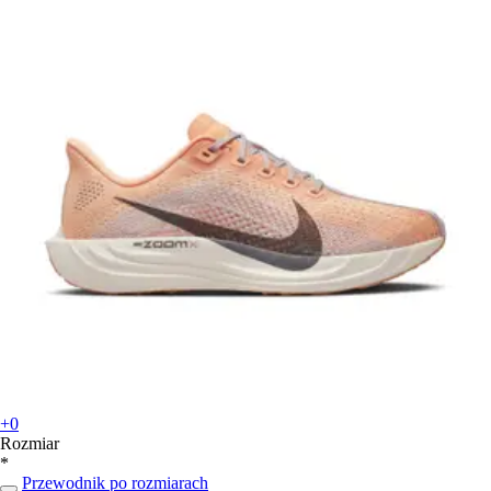
+0
Rozmiar
*
Przewodnik po rozmiarach