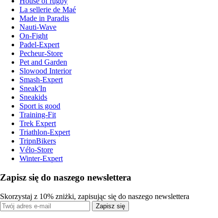
House of rugby
La sellerie de Maé
Made in Paradis
Nauti-Wave
On-Fight
Padel-Expert
Pecheur-Store
Pet and Garden
Slowood Interior
Smash-Expert
Sneak'In
Sneakids
Sport is good
Training-Fit
Trek Expert
Triathlon-Expert
TripnBikers
Vélo-Store
Winter-Expert
Zapisz się do naszego newslettera
Skorzystaj z 10% zniżki, zapisując się do naszego newslettera
Zapisz się