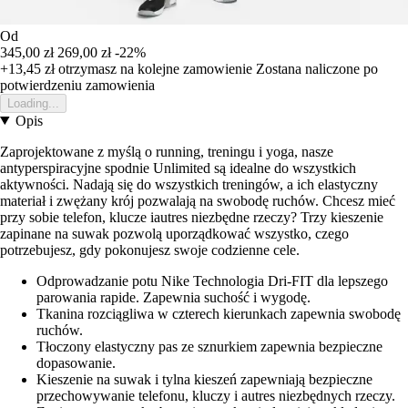
Od
345,00 zł
269,00 zł
-22%
+13,45 zł
otrzymasz na kolejne zamowienie
Zostana naliczone po
potwierdzeniu zamowienia
Loading...
Opis
Zaprojektowane z myślą o running, treningu i yoga, nasze
antyperspiracyjne spodnie Unlimited są idealne do wszystkich
aktywności. Nadają się do wszystkich treningów, a ich elastyczny
materiał i zwężany krój pozwalają na swobodę ruchów. Chcesz mieć
przy sobie telefon, klucze iautres niezbędne rzeczy? Trzy kieszenie
zapinane na suwak pozwolą uporządkować wszystko, czego
potrzebujesz, gdy pokonujesz swoje codzienne cele.
Odprowadzanie potu Nike Technologia Dri-FIT dla lepszego
parowania rapide. Zapewnia suchość i wygodę.
Tkanina rozciągliwa w czterech kierunkach zapewnia swobodę
ruchów.
Tłoczony elastyczny pas ze sznurkiem zapewnia bezpieczne
dopasowanie.
Kieszenie na suwak i tylna kieszeń zapewniają bezpieczne
przechowywanie telefonu, kluczy i autres niezbędnych rzeczy.