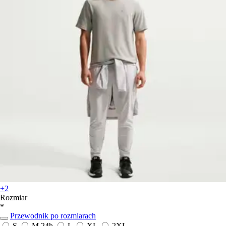
+2
Rozmiar
*
Przewodnik po rozmiarach
S
M
24h
L
XL
2XL