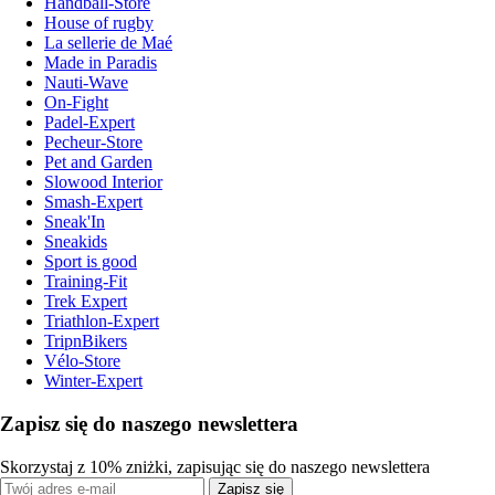
Handball-Store
House of rugby
La sellerie de Maé
Made in Paradis
Nauti-Wave
On-Fight
Padel-Expert
Pecheur-Store
Pet and Garden
Slowood Interior
Smash-Expert
Sneak'In
Sneakids
Sport is good
Training-Fit
Trek Expert
Triathlon-Expert
TripnBikers
Vélo-Store
Winter-Expert
Zapisz się do naszego newslettera
Skorzystaj z 10% zniżki, zapisując się do naszego newslettera
Zapisz się