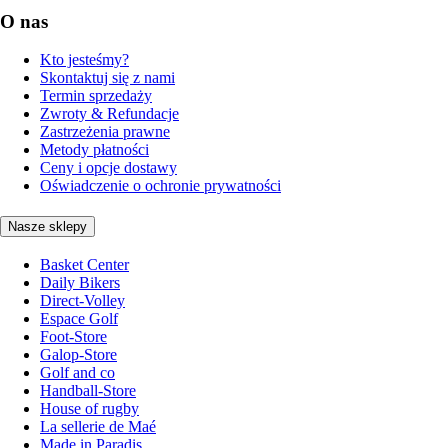
O nas
Kto jesteśmy?
Skontaktuj się z nami
Termin sprzedaży
Zwroty & Refundacje
Zastrzeżenia prawne
Metody płatności
Ceny i opcje dostawy
Oświadczenie o ochronie prywatności
Nasze sklepy
Basket Center
Daily Bikers
Direct-Volley
Espace Golf
Foot-Store
Galop-Store
Golf and co
Handball-Store
House of rugby
La sellerie de Maé
Made in Paradis