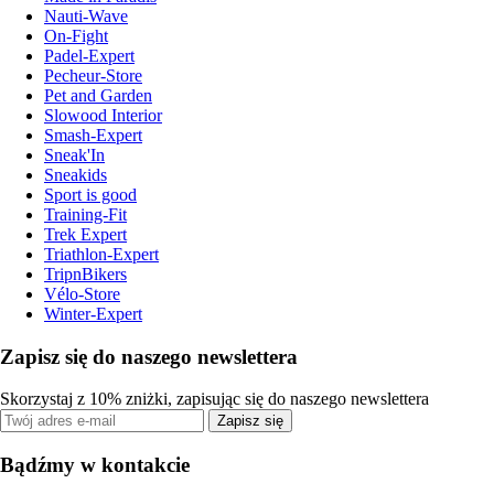
Nauti-Wave
On-Fight
Padel-Expert
Pecheur-Store
Pet and Garden
Slowood Interior
Smash-Expert
Sneak'In
Sneakids
Sport is good
Training-Fit
Trek Expert
Triathlon-Expert
TripnBikers
Vélo-Store
Winter-Expert
Zapisz się do naszego newslettera
Skorzystaj z 10% zniżki, zapisując się do naszego newslettera
Zapisz się
Bądźmy w kontakcie