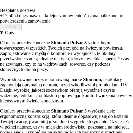
Bezpłatna dostawa
+17,50 zł
otrzymasz na kolejne zamowienie
Zostana naliczone po
potwierdzeniu zamowienia
Loading...
Opis
Okulary przeciwsłoneczne
Shimano Pulsar 3
są idealnym
towarzyszem wszystkich Twoich przygód na świeżym powietrzu.
Zaprojektowane z myślą o komforcie i wydajności, te okulary
przeciwsłoneczne są idealne dla tych, którzy uwielbiają spędzać czas
na zewnątrz, czy to na wędrówkach, rowerze, czy podczas
słonecznych dni na plaży.
Wyprodukowane przez renomowaną markę
Shimano
, te okulary
zapewniają optymalną ochronę przed szkodliwymi promieniami UV.
Dzięki wysokiej jakości soczewkom oferują wyraźne i czyste
widzenie, redukując odblaski i poprawiając komfort widzenia nawet w
intensywnym świetle słonecznym.
Okulary przeciwsłoneczne
Shimano Pulsar 3
wyróżniają się
ergonomiczną konstrukcją, która idealnie dopasowuje się do kształtu
Twojej twarzy, gwarantując solidne i wygodne trzymanie. Czy jesteś
w pełnej naturze, czy w miejskim środowisku, pozostaną na miejscu,
pozwalając Ci skupić się na aktywnościach bez rozpr distractions.