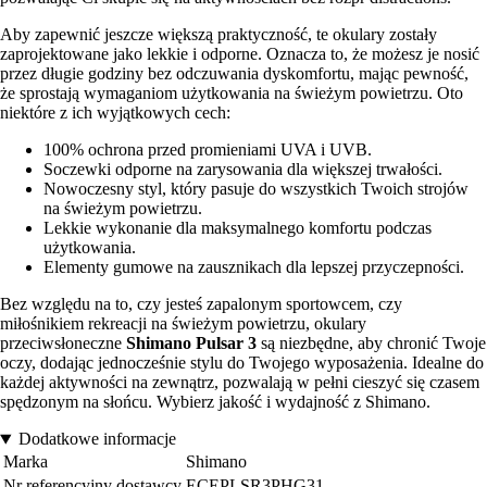
Aby zapewnić jeszcze większą praktyczność, te okulary zostały
zaprojektowane jako lekkie i odporne. Oznacza to, że możesz je nosić
przez długie godziny bez odczuwania dyskomfortu, mając pewność,
że sprostają wymaganiom użytkowania na świeżym powietrzu. Oto
niektóre z ich wyjątkowych cech:
100% ochrona przed promieniami UVA i UVB.
Soczewki odporne na zarysowania dla większej trwałości.
Nowoczesny styl, który pasuje do wszystkich Twoich strojów
na świeżym powietrzu.
Lekkie wykonanie dla maksymalnego komfortu podczas
użytkowania.
Elementy gumowe na zausznikach dla lepszej przyczepności.
Bez względu na to, czy jesteś zapalonym sportowcem, czy
miłośnikiem rekreacji na świeżym powietrzu, okulary
przeciwsłoneczne
Shimano Pulsar 3
są niezbędne, aby chronić Twoje
oczy, dodając jednocześnie stylu do Twojego wyposażenia. Idealne do
każdej aktywności na zewnątrz, pozwalają w pełni cieszyć się czasem
spędzonym na słońcu. Wybierz jakość i wydajność z Shimano.
Dodatkowe informacje
Marka
Shimano
Nr referencyjny dostawcy
ECEPLSR3PHG31