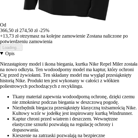
Od
366,50 zł
274,50 zł
-25%
+13,73 zł
otrzymasz na kolejne zamowienie
Zostana naliczone po
potwierdzeniu zamowienia
Loading...
Opis
Niezastąpiony model i ikona biegania, kurtka Nike Repel Miler została
na nowo odkryta. Ten wodoodporny model ma kaptur, który ochroni
Cię przed żywiołami. Ten składany model ma wygląd przesiąknięty
historią Nike. Produkt ten jest wykonany w całości z włókien
poliestrowych pochodzących z recyklingu.
Tkany materiał zapewnia wodoodporną ochronę, dzięki czemu
nie zmokniesz podczas biegania w deszczową pogodę.
Niezbędnik biegacza przesiąknięty klasyczną tożsamością Nike.
Kultowy wzór w jodełkę jest inspirowany kurtką Windrunner.
Kaptur chroni przed wiatrem i deszczem. Wewnętrzne
elastyczne sznurki pozwalają na regulację ochrony i
dopasowania.
Kieszenie na zatrzaski pozwalają na bezpieczne