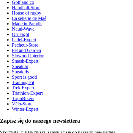
Golf and co
Handball-Store
House of rugby
La sellerie de Maé
Made in Paradis
Nauti-Wave
On-Fight
Padel-Expert
Pecheur-Store
Pet and Garden
Slowood Interior
Smash-Expert
Sneak'In
Sneakids
Sport is good
Training-Fit
Trek Expert
Triathlon-Expert
TripnBikers
Vélo-Store
Winter-Expert
Zapisz się do naszego newslettera
Skorzystaj z 10% zniżki, zapisując się do naszego newslettera