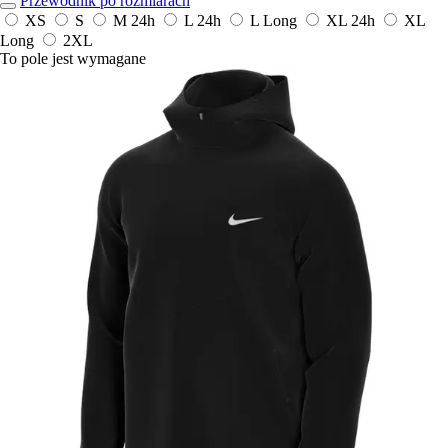
Przewodnik po rozmiarach
XS
S
M
24h
L
24h
L Long
XL
24h
XL
Long
2XL
To pole jest wymagane