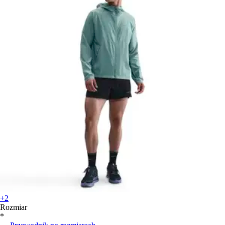
+2
Rozmiar
*