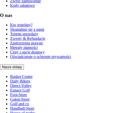
Zwróć zamówienie
Kody rabatowe
O nas
Kto jesteśmy?
Skontaktuj się z nami
Termin sprzedaży
Zwroty & Refundacje
Zastrzeżenia prawne
Metody płatności
Ceny i opcje dostawy
Oświadczenie o ochronie prywatności
Nasze sklepy
Basket Center
Daily Bikers
Direct-Volley
Espace Golf
Foot-Store
Galop-Store
Golf and co
Handball-Store
House of rugby