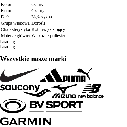
Kolor
czarny
Kolor
Czarny
Płeć
Mężczyzna
Grupa wiekowa
Dorośli
Charakterystyka
Kołnierzyk stojący
Materiał główny
Wiskoza / poliester
Loading...
Loading...
Wszystkie nasze marki