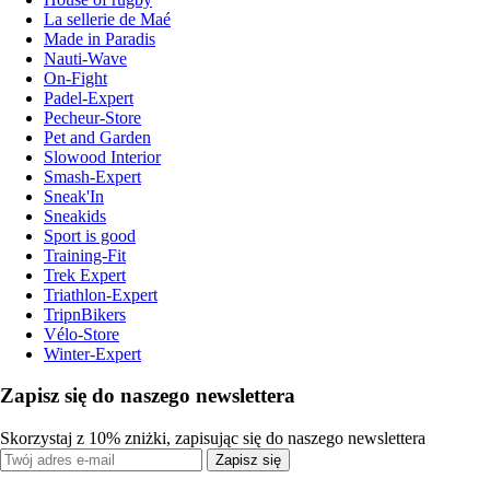
La sellerie de Maé
Made in Paradis
Nauti-Wave
On-Fight
Padel-Expert
Pecheur-Store
Pet and Garden
Slowood Interior
Smash-Expert
Sneak'In
Sneakids
Sport is good
Training-Fit
Trek Expert
Triathlon-Expert
TripnBikers
Vélo-Store
Winter-Expert
Zapisz się do naszego newslettera
Skorzystaj z 10% zniżki, zapisując się do naszego newslettera
Zapisz się