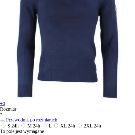
+0
Rozmiar
*
Przewodnik po rozmiarach
S
24h
M
24h
L
XL
24h
2XL
24h
To pole jest wymagane