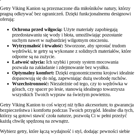
Getry Viking Kanion są przeznaczone dla miłośników natury, którzy
pragną odkrywać bez ograniczeń. Dzięki funkcjonalnemu designowi
oferują:
Ochrona przed wilgocią:
Użyte materiały zapobiegają
przedostawaniu się wody i błota, umożliwiając pozostanie
suchym nawet w najbardziej wilgotnym otoczeniu.
Wytrzymałość i trwałość:
Stworzone, aby sprostać trudom
wędrówki, te getry są wykonane z solidnych materiałów, które
odporne są na zużycie.
Łatwość użycia:
Ich szybki i prosty system mocowania
pozwala na zakładanie i zdejmowanie bez wysiłku.
Optymalny komfort:
Dzięki ergonomicznemu krojowi idealnie
dopasowują się do nóg, zapewniając dużą swobodę ruchów.
Wszechstronność:
Niezależnie od tego, czy to wędrówka w
górach, czy spacer po lesie, stanowią idealnego towarzysza
wszystkich Twoich wypraw na świeżym powietrzu.
Getry Viking Kanion to coś więcej niż tylko akcesorium; to gwarancja
bezpieczeństwa i komfortu podczas Twoich przygód. Idealne dla tych,
którzy są gotowi stawić czoła naturze, pozwolą Ci w pełni przeżyć
każdą chwilę spędzoną na zewnątrz.
Wybierz getry, które łączą wydajność i styl, dodając pewności siebie