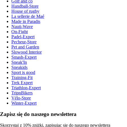
Golf and co
Handball-Store
House of rugby
La sellerie de Maé
Made in Paradis
Nauti-Wave
On-Fight
Padel-Expert
Pecheur-Store
Pet and Garden
Slowood Interior
Smash-Expert
Sneak'In
Sneakids
Sport is good
Training-Fit
Trek Expert
Triathlon-Expert
TripnBikers
Vélo-Store
Winter-Expert
Zapisz się do naszego newslettera
Skorzystaj z 10% zniżki, zapisując się do naszego newslettera