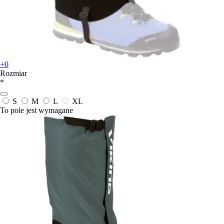
+0
Rozmiar
*
S
M
L
XL
To pole jest wymagane