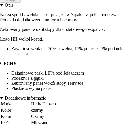
Opis
Nasza sport bawełniana skarpeta jest w 3-paku. Z pełną podeszwą
frotte dla dodatkowego komfortu i ochrony.
Żebrowany panel wokół stopy dla dodatkowego wsparcia.
Logo HH wokół kostki.
Zawartość włókien: 76% bawełna, 17% poliester, 5% poliamid,
2% elastan
CECHY
Dzianinowe paski LIFA pod ściągaczem
Podeszwa z gąbki
Żebrowany panel wokół stopy Terry toe
Płaskie szwy na palcach
Dodatkowe informacje
Marka
Helly Hansen
Kolor
czarny
Kolor
Czarny
Płeć
Mieszane