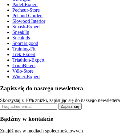
Padel-Expert
Pecheur-Store
Pet and Garden
Slowood Interior
Smash-Expert
Sneak'In
Sneakids
Sport is good
Training-Fit
Trek Expert
Triathlon-Expert
TripnBikers
Vélo-Store
Winter-Expert
Zapisz się do naszego newslettera
Skorzystaj z 10% zniżki, zapisując się do naszego newslettera
Zapisz się
Bądźmy w kontakcie
Znajdź nas w mediach społecznościowych