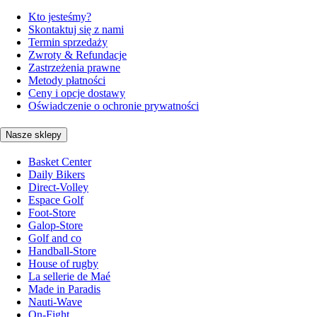
Kto jesteśmy?
Skontaktuj się z nami
Termin sprzedaży
Zwroty & Refundacje
Zastrzeżenia prawne
Metody płatności
Ceny i opcje dostawy
Oświadczenie o ochronie prywatności
Nasze sklepy
Basket Center
Daily Bikers
Direct-Volley
Espace Golf
Foot-Store
Galop-Store
Golf and co
Handball-Store
House of rugby
La sellerie de Maé
Made in Paradis
Nauti-Wave
On-Fight