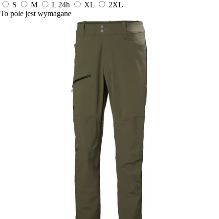
S
M
L
24h
XL
2XL
To pole jest wymagane