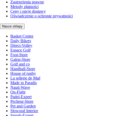
Zastrzeżenia prawne
Metody płatności
Ceny i opcje dostawy
Oświadczenie o ochronie prywatności
Nasze sklepy
Basket Center
Daily Bikers
Direct-Volley
Espace Golf
Foot-Store
Galop-Store
Golf and co
Handball-Store
House of rugby
La sellerie de Maé
Made in Paradis
Nauti-Wave
On-Fight
Padel-Expert
Pecheur-Store
Pet and Garden
Slowood Interior
Smash-Expert