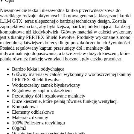
Opis
Niesamowicie lekka i niezawodna kurtka przeciwdeszczowa do
wszelkiego rodzaju aktywności. To nowa generacja klasycznej kurtki
L.I.M GTX, teraz ulepszonej o bardziej techniczny design. Została
zaprojektowana tak, aby była lżejsza, bardziej oddychająca i bardziej
kompaktowa niż kiedykolwiek. Główny materiał w całości wykonany
jest z tkaniny PERTEX Shield Revolve. Produkty wykonane z mono-
materiału są łatwiejsze do recyklingu po zakończeniu ich żywotności.
Posiada regulowany kaptur, przesunięty dół i mankiety dla
indywidualnego dopasowania, a także zestaw dużych kieszeni, które
pełnią również funkcję wentylacji bocznej, gdy ciężko pracujesz.
Bardzo lekka i oddychająca
Główny materiał w całości wykonany z wodoszczelnej tkaniny
PERTEX Shield Revolve
Wodoszczelny zamek błyskawiczny
Regulowany kaptur z daszkiem
Przesunięty dół i regulowane mankiety
Duże kieszenie, które pełnią również funkcję wentylacji
Kompaktowa
Elementy odblaskowe
Materiał z dzianiny
100% Poliester z recyklingu
60g/m2
W zatwierdzonym systemie bluesign®.