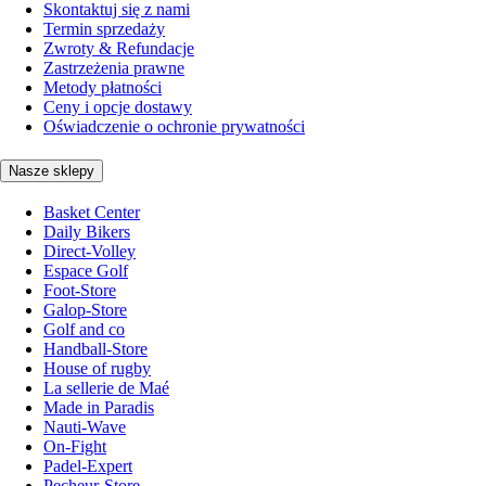
Skontaktuj się z nami
Termin sprzedaży
Zwroty & Refundacje
Zastrzeżenia prawne
Metody płatności
Ceny i opcje dostawy
Oświadczenie o ochronie prywatności
Nasze sklepy
Basket Center
Daily Bikers
Direct-Volley
Espace Golf
Foot-Store
Galop-Store
Golf and co
Handball-Store
House of rugby
La sellerie de Maé
Made in Paradis
Nauti-Wave
On-Fight
Padel-Expert
Pecheur-Store