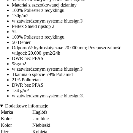
Materiał z szczotkowanej dzianiny
100% Poliester z recyklingu
130g/m2
w zatwierdzonym systemie bluesign®
Pertex Shield ripstop 2
5L
100% Poliester z recyklingu
50 Denier
Odporność hydrostatyczna: 20.000 mm; Przepuszczalność
wilgoci: 20.000 g/m2/24h
DWR bez PFAS
98g/m2
w zatwierdzonym systemie bluesign®
Tkanina o splocie 79% Poliamid
21% Poliuretan
DWR bez PFAS
134 g/m²
w zatwierdzonym systemie bluesign®.
Dodatkowe informacje
Marka
Haglöfs
Kolor
tarn blue
Kolor
Niebieski
Płeć
Kobieta