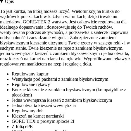
Opis
To jest kurtka, na którą możesz liczyć. Wielofunkcyjna kurtka do
wędrówek po szlakach w każdych warunkach, dzięki trwałemu
materiałowi GORE-TEX 2 warstwy. Jest całkowicie regulowana dla
idealnego dopasowania i dostosowuje się do Twoich ruchów,
wentylowana podczas aktywności, a podszewka z siateczki zapewnia
oddychalność i zarządzanie wilgocią. Zabezpieczone zamkiem
błyskawicznym kieszenie utrzymują Twoje rzeczy w zasięgu ręki - i w
suchym stanie. Dwie kieszenie na ręce z zamkiem błyskawicznym,
jedna wewnętrzna kieszeń z zamkiem błyskawicznym i jedna otwarta,
oraz kieszeń na karnet narciarski na rękawie. Wyprofilowane rękawy z
regulowanym mankietem na rzep i regulacją dołu.
Regulowany kaptur
Wentylacja pod pachami z zamkiem błyskawicznym
Regulowane rękawy
Boczne kieszenie z zamkiem błyskawicznym (kompatybilne z
plecakiem)
Jedna wewnętrzna kieszeń z zamkiem błyskawicznym
Jedna otwarta kieszeń wewnętrzna
Regulowany dół
Kieszeń na karnet narciarski
GORE-TEX o prostym splocie 2l
Z folią ePE