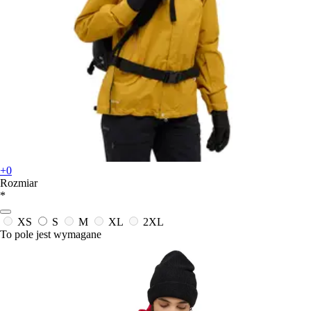
+0
Rozmiar
*
XS
S
M
XL
2XL
To pole jest wymagane