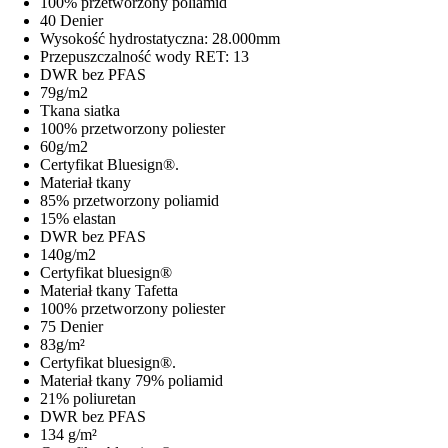
100% przetworzony poliamid
40 Denier
Wysokość hydrostatyczna: 28.000mm
Przepuszczalność wody RET: 13
DWR bez PFAS
79g/m2
Tkana siatka
100% przetworzony poliester
60g/m2
Certyfikat Bluesign®.
Materiał tkany
85% przetworzony poliamid
15% elastan
DWR bez PFAS
140g/m2
Certyfikat bluesign®
Materiał tkany Tafetta
100% przetworzony poliester
75 Denier
83g/m²
Certyfikat bluesign®.
Materiał tkany 79% poliamid
21% poliuretan
DWR bez PFAS
134 g/m²