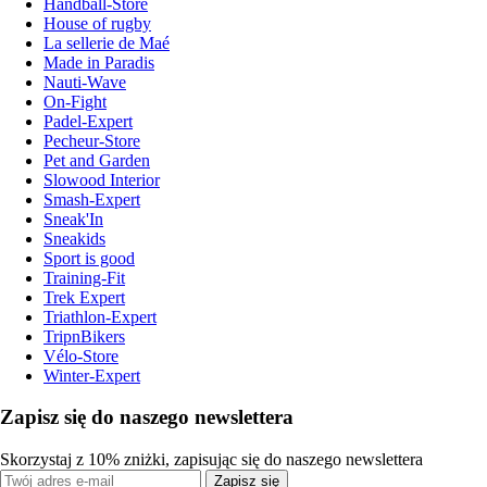
Handball-Store
House of rugby
La sellerie de Maé
Made in Paradis
Nauti-Wave
On-Fight
Padel-Expert
Pecheur-Store
Pet and Garden
Slowood Interior
Smash-Expert
Sneak'In
Sneakids
Sport is good
Training-Fit
Trek Expert
Triathlon-Expert
TripnBikers
Vélo-Store
Winter-Expert
Zapisz się do naszego newslettera
Skorzystaj z 10% zniżki, zapisując się do naszego newslettera
Zapisz się