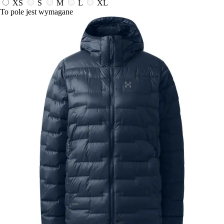
XS
S
M
L
XL
To pole jest wymagane