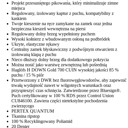
Projekt przesuniętego pikowania, który minimalizuje zimne
miejsca
Regulowany, izolowany kaptur z puchu, kompatybilny z
kaskiem
Twoje kieszenie na ręce zamykane na zamek oraz jedna
bezpieczna kieszeń wewnętrzna na piersi
Regulowany dolny brzeg wypełniony puchem
Wysoki kołnierz z wbudowanym osłoną na podbródek
Ukryte, elastyczne rękawy
Centralny zamek błyskawiczny z podwójnym otwarciem z
izolowaną klapą z puchu
Nieco dłuższy dolny brzeg dla dodatkowego pokrycia
Można nosić jako warstwę zewnętrzną lub pośrednią
Haglöfs H DOWN Gold 700 CUIN wysokiej jakości 85 %
puchu / 15 % piór
Przetworzony z DWR bez fluorowęglowodorów, aby zapewnić
trwałą wydajność nawet w wilgotnych warunkach oraz
przyspieszyć czas schnięcia. Zatwierdzone przez Bluesign®.
Puch certyfikowany w 100 % RDS przez Control Union
CU846100. Zawiera części nietekstylne pochodzenia
zwierzęcego
PERTEX QUANTUM
Tkanina ripstop
100 % Recyklingowany Poliamid
20 Denier