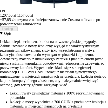
Od
1207,50 zł
1157,00 zł
+57,85 zł
otrzymasz na kolejne zamowienie
Zostana naliczone po
potwierdzeniu zamowienia
Loading...
Opis
Lekka i ciepła techniczna kurtka na odważne górskie przygody.
Zaktualizowana o nowy ikoniczny wygląd z charakterystycznym
przesuniętym pikowaniem, służy jako wszechstronna warstwa
izolacyjna dostosowana do wymagań wspinaczki i alpinizmu.
Zewnętrzny materiał z ultralekkiego Pertex® Quantum chroni przed
niekorzystnymi warunkami pogodowymi, jednocześnie zapewniając
przewiewny komfort. Wypełnienie składa się z strategicznej
kombinacji H DOWN Gold i izolacji z materiału syntetycznego
umieszczonej w miejscach narażonych na przetarcia. Izolacja sięga do
kaptura kompatybilnego z kaskiem, aby maksymalnie zwiększyć
ochronę, gdy wiatry górskie zaczynają wiać.
Lekki i trwały zewnętrzny materiał z 100% recyklingowanego
poliamidu
Izolacja o mocy wypełnienia 700 CUIN z puchu oraz izolacja z
materiału w miejscach narażonych na przetarcia