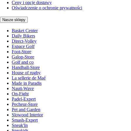
Ceny i opcje dostawy
Oświadczenie o ochronie prywatności
Nasze sklepy
Basket Center
Daily Bikers
Direct-Volley
Espace Golf
Foot-Store
Galop-Store
Golf and co
Handball-Store
House of rugby
La sellerie de Maé
Made in Paradis
Nauti-Wave
On-Fight
Padel-Expert
Pecheur-Store
Pet and Garden
Slowood Interior
Smash-Expert
Sneak'In
Sneakids