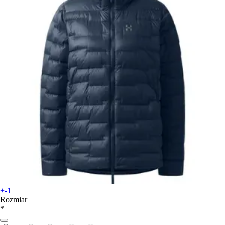
+-1
Rozmiar
*