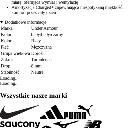
miarę, oferująca wymiar i wentylację
Amortyzacja Charged+ zapewniająca niespotykaną miękkość i
komfort przez cały dzień
Dodatkowe informacje
Marka
Under Armour
Kolor
biały/biały/czarny
Kolor
Biały
Płeć
Mężczyzna
Grupa wiekowa
Dorośli
Zakres
Turbulence
Drop
8 mm
Stabilność
Neutre
Loading...
Loading...
Wszystkie nasze marki