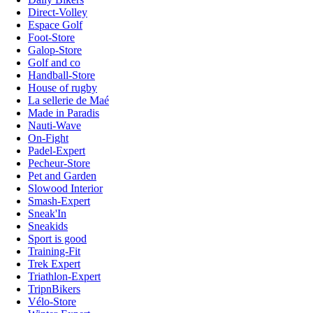
Direct-Volley
Espace Golf
Foot-Store
Galop-Store
Golf and co
Handball-Store
House of rugby
La sellerie de Maé
Made in Paradis
Nauti-Wave
On-Fight
Padel-Expert
Pecheur-Store
Pet and Garden
Slowood Interior
Smash-Expert
Sneak'In
Sneakids
Sport is good
Training-Fit
Trek Expert
Triathlon-Expert
TripnBikers
Vélo-Store