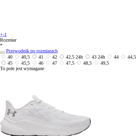
+-1
Rozmiar
*
Przewodnik po rozmiarach
40
40,5
41
42
42,5
24h
43
24h
44
44,5
45
45,5
46
47
47,5
48,5
49,5
To pole jest wymagane