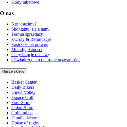
Kody rabatowe
O nas
Kto jesteśmy?
Skontaktuj się z nami
Termin sprzedaży
Zwroty & Refundacje
Zastrzeżenia prawne
Metody płatności
Ceny i opcje dostawy
Oświadczenie o ochronie prywatności
Nasze sklepy
Basket Center
Daily Bikers
Direct-Volley
Espace Golf
Foot-Store
Galop-Store
Golf and co
Handball-Store
House of rugby