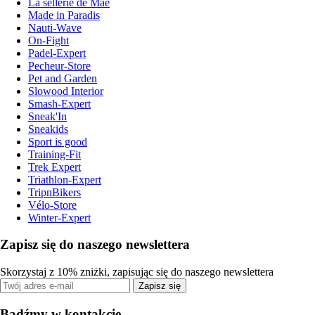
La sellerie de Maé
Made in Paradis
Nauti-Wave
On-Fight
Padel-Expert
Pecheur-Store
Pet and Garden
Slowood Interior
Smash-Expert
Sneak'In
Sneakids
Sport is good
Training-Fit
Trek Expert
Triathlon-Expert
TripnBikers
Vélo-Store
Winter-Expert
Zapisz się do naszego newslettera
Skorzystaj z 10% zniżki, zapisując się do naszego newslettera
Zapisz się
Bądźmy w kontakcie