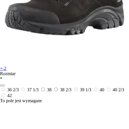
+-2
Rozmiar
*
36 2/3
37 1/3
38
38 2/3
39 1/3
40
40 2/3
42
To pole jest wymagane