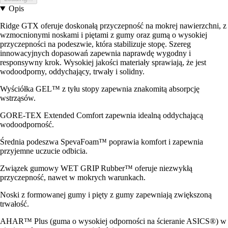
Opis
Ridge GTX oferuje doskonałą przyczepność na mokrej nawierzchni, z
wzmocnionymi noskami i piętami z gumy oraz gumą o wysokiej
przyczepności na podeszwie, która stabilizuje stopę. Szereg
innowacyjnych dopasowań zapewnia naprawdę wygodny i
responsywny krok. Wysokiej jakości materiały sprawiają, że jest
wodoodporny, oddychający, trwały i solidny.
Wyściółka GEL™ z tyłu stopy zapewnia znakomitą absorpcję
wstrząsów.
GORE-TEX Extended Comfort zapewnia idealną oddychającą
wodoodporność.
Średnia podeszwa SpevaFoam™ poprawia komfort i zapewnia
przyjemne uczucie odbicia.
Związek gumowy WET GRIP Rubber™ oferuje niezwykłą
przyczepność, nawet w mokrych warunkach.
Noski z formowanej gumy i pięty z gumy zapewniają zwiększoną
trwałość.
AHAR™ Plus (guma o wysokiej odporności na ścieranie ASICS®) w