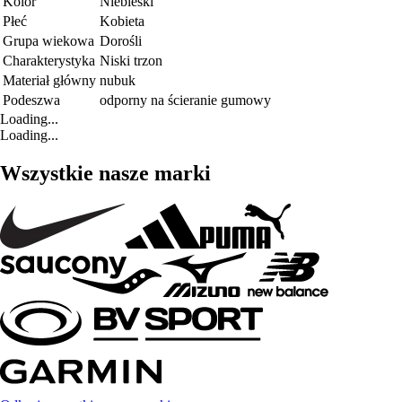
Kolor
Niebieski
Płeć
Kobieta
Grupa wiekowa
Dorośli
Charakterystyka
Niski trzon
Materiał główny
nubuk
Podeszwa
odporny na ścieranie gumowy
Loading...
Loading...
Wszystkie nasze marki