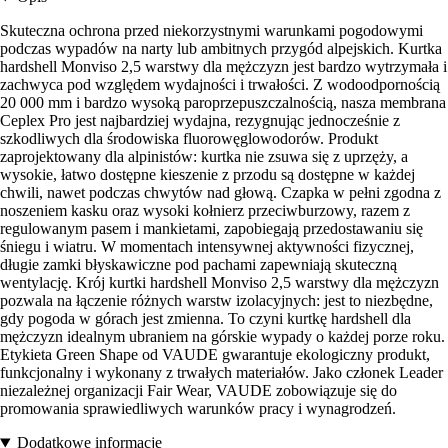
Skuteczna ochrona przed niekorzystnymi warunkami pogodowymi
podczas wypadów na narty lub ambitnych przygód alpejskich. Kurtka
hardshell Monviso 2,5 warstwy dla mężczyzn jest bardzo wytrzymała i
zachwyca pod względem wydajności i trwałości. Z wodoodpornością
20 000 mm i bardzo wysoką paroprzepuszczalnością, nasza membrana
Ceplex Pro jest najbardziej wydajna, rezygnując jednocześnie z
szkodliwych dla środowiska fluorowęglowodorów. Produkt
zaprojektowany dla alpinistów: kurtka nie zsuwa się z uprzęży, a
wysokie, łatwo dostępne kieszenie z przodu są dostępne w każdej
chwili, nawet podczas chwytów nad głową. Czapka w pełni zgodna z
noszeniem kasku oraz wysoki kołnierz przeciwburzowy, razem z
regulowanym pasem i mankietami, zapobiegają przedostawaniu się
śniegu i wiatru. W momentach intensywnej aktywności fizycznej,
długie zamki błyskawiczne pod pachami zapewniają skuteczną
wentylację. Krój kurtki hardshell Monviso 2,5 warstwy dla mężczyzn
pozwala na łączenie różnych warstw izolacyjnych: jest to niezbędne,
gdy pogoda w górach jest zmienna. To czyni kurtkę hardshell dla
mężczyzn idealnym ubraniem na górskie wypady o każdej porze roku.
Etykieta Green Shape od VAUDE gwarantuje ekologiczny produkt,
funkcjonalny i wykonany z trwałych materiałów. Jako członek Leader
niezależnej organizacji Fair Wear, VAUDE zobowiązuje się do
promowania sprawiedliwych warunków pracy i wynagrodzeń.
Dodatkowe informacje