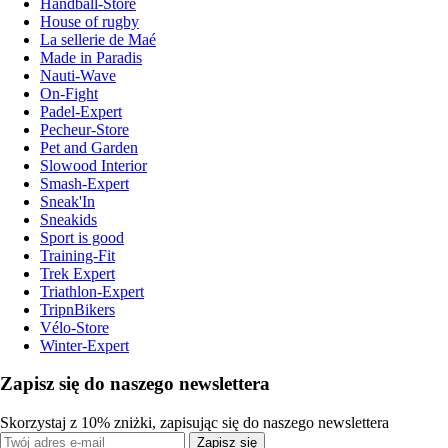
Handball-Store
House of rugby
La sellerie de Maé
Made in Paradis
Nauti-Wave
On-Fight
Padel-Expert
Pecheur-Store
Pet and Garden
Slowood Interior
Smash-Expert
Sneak'In
Sneakids
Sport is good
Training-Fit
Trek Expert
Triathlon-Expert
TripnBikers
Vélo-Store
Winter-Expert
Zapisz się do naszego newslettera
Skorzystaj z 10% zniżki, zapisując się do naszego newslettera
Zapisz się