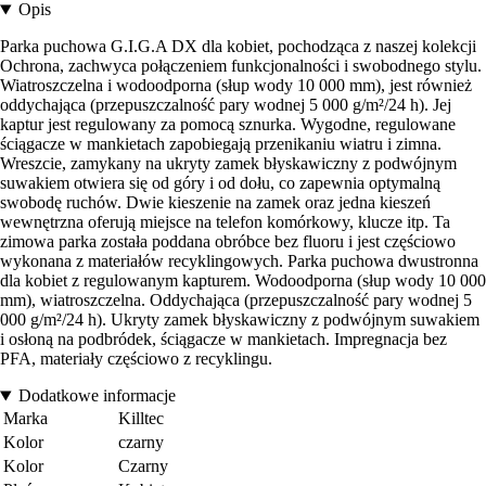
Opis
Parka puchowa G.I.G.A DX dla kobiet, pochodząca z naszej kolekcji
Ochrona, zachwyca połączeniem funkcjonalności i swobodnego stylu.
Wiatroszczelna i wodoodporna (słup wody 10 000 mm), jest również
oddychająca (przepuszczalność pary wodnej 5 000 g/m²/24 h). Jej
kaptur jest regulowany za pomocą sznurka. Wygodne, regulowane
ściągacze w mankietach zapobiegają przenikaniu wiatru i zimna.
Wreszcie, zamykany na ukryty zamek błyskawiczny z podwójnym
suwakiem otwiera się od góry i od dołu, co zapewnia optymalną
swobodę ruchów. Dwie kieszenie na zamek oraz jedna kieszeń
wewnętrzna oferują miejsce na telefon komórkowy, klucze itp. Ta
zimowa parka została poddana obróbce bez fluoru i jest częściowo
wykonana z materiałów recyklingowych. Parka puchowa dwustronna
dla kobiet z regulowanym kapturem. Wodoodporna (słup wody 10 000
mm), wiatroszczelna. Oddychająca (przepuszczalność pary wodnej 5
000 g/m²/24 h). Ukryty zamek błyskawiczny z podwójnym suwakiem
i osłoną na podbródek, ściągacze w mankietach. Impregnacja bez
PFA, materiały częściowo z recyklingu.
Dodatkowe informacje
Marka
Killtec
Kolor
czarny
Kolor
Czarny