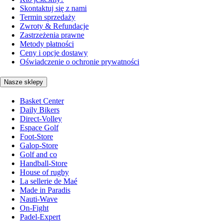
Skontaktuj się z nami
Termin sprzedaży
Zwroty & Refundacje
Zastrzeżenia prawne
Metody płatności
Ceny i opcje dostawy
Oświadczenie o ochronie prywatności
Nasze sklepy
Basket Center
Daily Bikers
Direct-Volley
Espace Golf
Foot-Store
Galop-Store
Golf and co
Handball-Store
House of rugby
La sellerie de Maé
Made in Paradis
Nauti-Wave
On-Fight
Padel-Expert