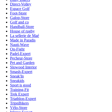
Direct-Volley
Espace Golf
Foot-Store
Galop-Store
Golf and co
Handball-Store
House of rugby
La sellerie de Maé
Made in Paradis
Nauti-Wave
On-Fight
Padel-Expert
Pecheur-Store
Pet and Garden
Slowood Interior
Smash-Expert
Sneak'In
Sneakids
Sport is good
Training-Fit
Trek Expert
Triathlon-Expert
TripnBikers
Vélo-Store