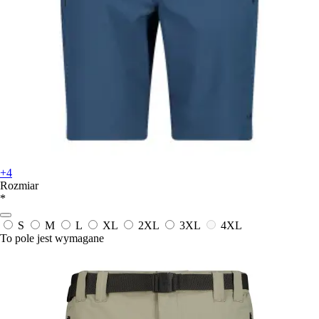
+4
Rozmiar
*
S
M
L
XL
2XL
3XL
4XL
To pole jest wymagane