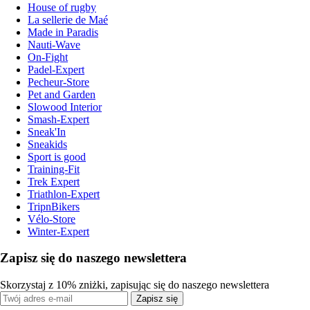
House of rugby
La sellerie de Maé
Made in Paradis
Nauti-Wave
On-Fight
Padel-Expert
Pecheur-Store
Pet and Garden
Slowood Interior
Smash-Expert
Sneak'In
Sneakids
Sport is good
Training-Fit
Trek Expert
Triathlon-Expert
TripnBikers
Vélo-Store
Winter-Expert
Zapisz się do naszego newslettera
Skorzystaj z 10% zniżki, zapisując się do naszego newslettera
Zapisz się