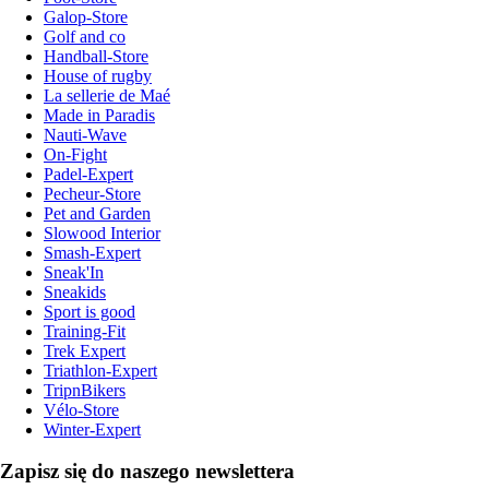
Galop-Store
Golf and co
Handball-Store
House of rugby
La sellerie de Maé
Made in Paradis
Nauti-Wave
On-Fight
Padel-Expert
Pecheur-Store
Pet and Garden
Slowood Interior
Smash-Expert
Sneak'In
Sneakids
Sport is good
Training-Fit
Trek Expert
Triathlon-Expert
TripnBikers
Vélo-Store
Winter-Expert
Zapisz się do naszego newslettera