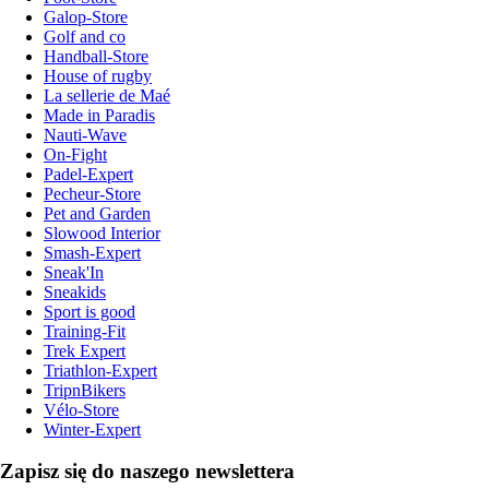
Galop-Store
Golf and co
Handball-Store
House of rugby
La sellerie de Maé
Made in Paradis
Nauti-Wave
On-Fight
Padel-Expert
Pecheur-Store
Pet and Garden
Slowood Interior
Smash-Expert
Sneak'In
Sneakids
Sport is good
Training-Fit
Trek Expert
Triathlon-Expert
TripnBikers
Vélo-Store
Winter-Expert
Zapisz się do naszego newslettera