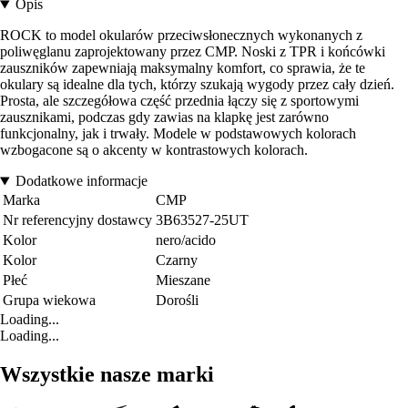
Opis
ROCK to model okularów przeciwsłonecznych wykonanych z
poliwęglanu zaprojektowany przez CMP. Noski z TPR i końcówki
zauszników zapewniają maksymalny komfort, co sprawia, że te
okulary są idealne dla tych, którzy szukają wygody przez cały dzień.
Prosta, ale szczegółowa część przednia łączy się z sportowymi
zausznikami, podczas gdy zawias na klapkę jest zarówno
funkcjonalny, jak i trwały. Modele w podstawowych kolorach
wzbogacone są o akcenty w kontrastowych kolorach.
Dodatkowe informacje
Marka
CMP
Nr referencyjny dostawcy
3B63527-25UT
Kolor
nero/acido
Kolor
Czarny
Płeć
Mieszane
Grupa wiekowa
Dorośli
Loading...
Loading...
Wszystkie nasze marki