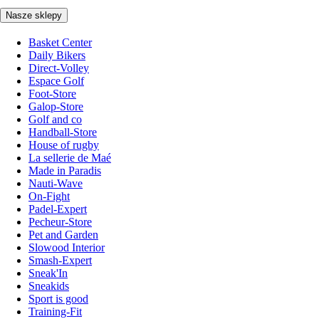
Nasze sklepy
Basket Center
Daily Bikers
Direct-Volley
Espace Golf
Foot-Store
Galop-Store
Golf and co
Handball-Store
House of rugby
La sellerie de Maé
Made in Paradis
Nauti-Wave
On-Fight
Padel-Expert
Pecheur-Store
Pet and Garden
Slowood Interior
Smash-Expert
Sneak'In
Sneakids
Sport is good
Training-Fit