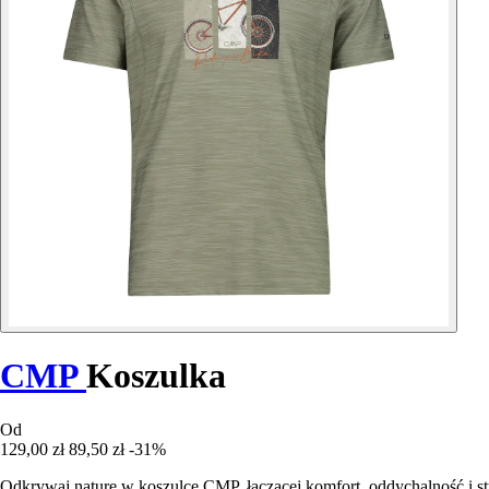
CMP
Koszulka
Od
129,00 zł
89,50 zł
-31%
Odkrywaj naturę w koszulce CMP, łączącej komfort, oddychalność i s