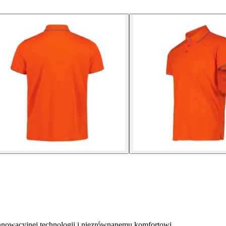
nnowacyjnej technologii i niezrównanemu komfortowi.