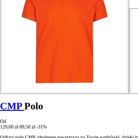
CMP
Polo
Od
129,00 zł
89,50 zł
-31%
Odkryj polo CMP, idealnego towarzysza na Twoje wędrówki, dzięki i