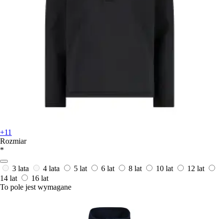
+11
Rozmiar
*
3 lata
4 lata
5 lat
6 lat
8 lat
10 lat
12 lat
14 lat
16 lat
To pole jest wymagane