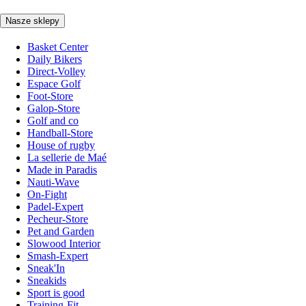
Nasze sklepy
Basket Center
Daily Bikers
Direct-Volley
Espace Golf
Foot-Store
Galop-Store
Golf and co
Handball-Store
House of rugby
La sellerie de Maé
Made in Paradis
Nauti-Wave
On-Fight
Padel-Expert
Pecheur-Store
Pet and Garden
Slowood Interior
Smash-Expert
Sneak'In
Sneakids
Sport is good
Training-Fit