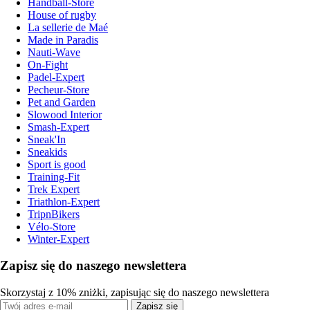
Handball-Store
House of rugby
La sellerie de Maé
Made in Paradis
Nauti-Wave
On-Fight
Padel-Expert
Pecheur-Store
Pet and Garden
Slowood Interior
Smash-Expert
Sneak'In
Sneakids
Sport is good
Training-Fit
Trek Expert
Triathlon-Expert
TripnBikers
Vélo-Store
Winter-Expert
Zapisz się do naszego newslettera
Skorzystaj z 10% zniżki, zapisując się do naszego newslettera
Zapisz się