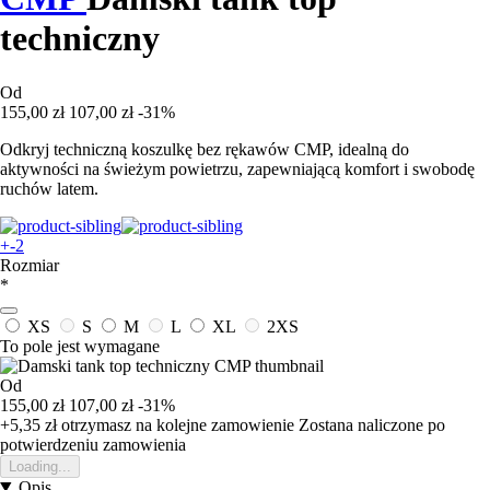
techniczny
Od
155,00 zł
107,00 zł
-31%
Odkryj techniczną koszulkę bez rękawów CMP, idealną do
aktywności na świeżym powietrzu, zapewniającą komfort i swobodę
ruchów latem.
+-2
Rozmiar
*
XS
S
M
L
XL
2XS
To pole jest wymagane
Od
155,00 zł
107,00 zł
-31%
+5,35 zł
otrzymasz na kolejne zamowienie
Zostana naliczone po
potwierdzeniu zamowienia
Loading...
Opis