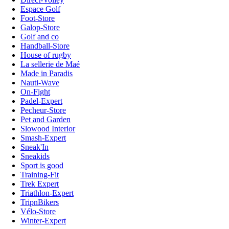
Espace Golf
Foot-Store
Galop-Store
Golf and co
Handball-Store
House of rugby
La sellerie de Maé
Made in Paradis
Nauti-Wave
On-Fight
Padel-Expert
Pecheur-Store
Pet and Garden
Slowood Interior
Smash-Expert
Sneak'In
Sneakids
Sport is good
Training-Fit
Trek Expert
Triathlon-Expert
TripnBikers
Vélo-Store
Winter-Expert