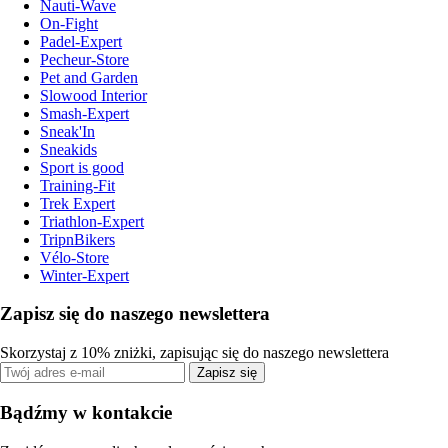
Nauti-Wave
On-Fight
Padel-Expert
Pecheur-Store
Pet and Garden
Slowood Interior
Smash-Expert
Sneak'In
Sneakids
Sport is good
Training-Fit
Trek Expert
Triathlon-Expert
TripnBikers
Vélo-Store
Winter-Expert
Zapisz się do naszego newslettera
Skorzystaj z 10% zniżki, zapisując się do naszego newslettera
Zapisz się
Bądźmy w kontakcie