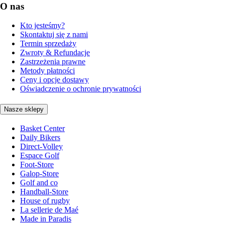
O nas
Kto jesteśmy?
Skontaktuj się z nami
Termin sprzedaży
Zwroty & Refundacje
Zastrzeżenia prawne
Metody płatności
Ceny i opcje dostawy
Oświadczenie o ochronie prywatności
Nasze sklepy
Basket Center
Daily Bikers
Direct-Volley
Espace Golf
Foot-Store
Galop-Store
Golf and co
Handball-Store
House of rugby
La sellerie de Maé
Made in Paradis