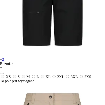
+2
Rozmiar
*
XS
S
M
L
XL
2XL
3XL
2XS
To pole jest wymagane