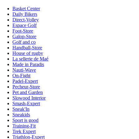
Basket Center
Daily Bikers
Direct-Volley
Espace Golf
Foot-Store
Galop-Store
Golf and co
Handball-Store
House of rugby
La sellerie de Maé
Made in Paradis
Nauti-Wave
On-Fight
Padel-Expert
Pecheur-Store
Pet and Garden
Slowood Interior
Smash-Expert
Sneak'In
Sneakids
Sport is good
Training-Fit
Trek Expert
Triathlon-Expert