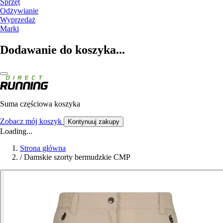
Sprzęt
Odżywianie
Wyprzedaż
Marki
Dodawanie do koszyka...
Suma częściowa koszyka
Zobacz mój koszyk
Kontynuuj zakupy
Loading...
Strona główna
/
Damskie szorty bermudzkie CMP