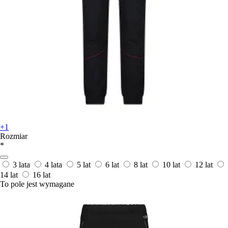
+1
Rozmiar
*
3 lata
4 lata
5 lat
6 lat
8 lat
10 lat
12 lat
14 lat
16 lat
To pole jest wymagane