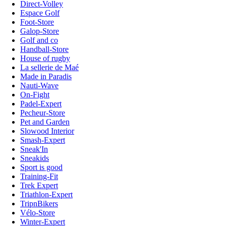
Direct-Volley
Espace Golf
Foot-Store
Galop-Store
Golf and co
Handball-Store
House of rugby
La sellerie de Maé
Made in Paradis
Nauti-Wave
On-Fight
Padel-Expert
Pecheur-Store
Pet and Garden
Slowood Interior
Smash-Expert
Sneak'In
Sneakids
Sport is good
Training-Fit
Trek Expert
Triathlon-Expert
TripnBikers
Vélo-Store
Winter-Expert