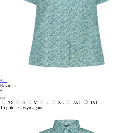
+11
Rozmiar
*
XS
S
M
L
XL
2XL
3XL
To pole jest wymagane