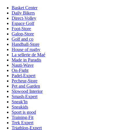
Basket Center
Daily Bikers
Direct-Volley
Espace Golf
Foot-Store
Galop-Store
Golf and co
Handball-Store
House of rugby
La sellerie de Maé
Made in Paradis
Nauti-Wave
On-Fight
Padel-Expert
Pecheur-Store
Pet and Garden
Slowood Interior
Smash-Expert
Sneak'In
Sneakids
Sport is good
Training-Fit
Trek Expert
Triathlon-Expert