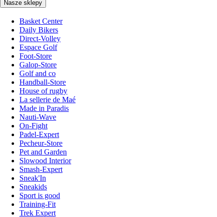
Nasze sklepy
Basket Center
Daily Bikers
Direct-Volley
Espace Golf
Foot-Store
Galop-Store
Golf and co
Handball-Store
House of rugby
La sellerie de Maé
Made in Paradis
Nauti-Wave
On-Fight
Padel-Expert
Pecheur-Store
Pet and Garden
Slowood Interior
Smash-Expert
Sneak'In
Sneakids
Sport is good
Training-Fit
Trek Expert