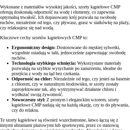
Wykonane z materiałów wysokiej jakości, szorty kąpielowe CMP
oferują doskonałą odporność na wodę i elementy, co zapewnia
optymalną trwałość. Ich dopasowany krój pozwala na swobodę
ruchów, niezależnie od tego, czy pływasz, grasz w siatkówkę na plaży,
czy relaksujesz się nad wodą.
Kluczowe cechy szortów kąpielowych CMP to:
Ergonomiczny design:
Dostosowane do męskiej sylwetki,
wygodnie osiadają w talii, jednocześnie zapewniając swobodę
ruchów.
Technologia szybkiego schnięcia:
Wykorzystane materiały
pozwalają na szybkie wysychanie po zanurzeniu, idealne do
przejścia z wody na ląd bez czekania.
Odporność na chlor:
Niezależnie od tego, czy jesteś na basenie
z chlorem, czy w naturalnym środowisku, te szorty zostały
zaprojektowane tak, aby wytrzymywać działanie chloru i
wydłużać swoją żywotność.
Nowoczesny styl:
Z prostym i eleganckim wzorem, szorty
kąpielowe CMP nadają się na każdą okazję, czy to do pływania,
czy do relaksu.
Te szorty kąpielowe są również wszechstronne, łatwo łączą się z
innymi ubraniami plażowymi lub sportowymi, przez co stanowią