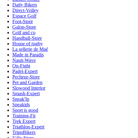
Daily Bikers
Direct-Volley
Espace Golf
Foot-Store
Galop-Store
Golf and co
Handball-Store
House of rugby
La sellerie de Maé
Made in Paradis
Nauti-Wave
On-Fight
Padel-Expert
Pecheur-Store
Pet and Garden
Slowood Interior
Smash-Expert
Sneak'In
Sneakids
Sport is good
Training-Fit
Trek Expert
Triathlon-Expert
TripnBikers
Vélo-Store