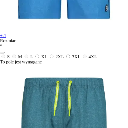
+-1
Rozmiar
*
S
M
L
XL
2XL
3XL
4XL
To pole jest wymagane