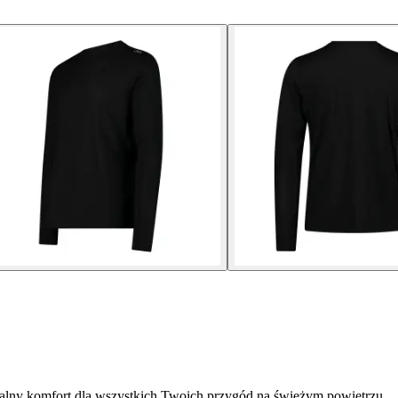
alny komfort dla wszystkich Twoich przygód na świeżym powietrzu.