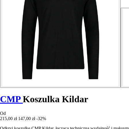
CMP
Koszulka Kildar
Od
215,00 zł
147,00 zł
-32%
Odkryj koszulkę CMP Kildar, łączącą techniczną wydajność i maksym