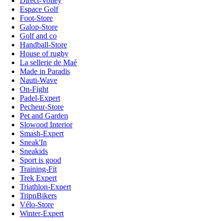
Direct-Volley
Espace Golf
Foot-Store
Galop-Store
Golf and co
Handball-Store
House of rugby
La sellerie de Maé
Made in Paradis
Nauti-Wave
On-Fight
Padel-Expert
Pecheur-Store
Pet and Garden
Slowood Interior
Smash-Expert
Sneak'In
Sneakids
Sport is good
Training-Fit
Trek Expert
Triathlon-Expert
TripnBikers
Vélo-Store
Winter-Expert