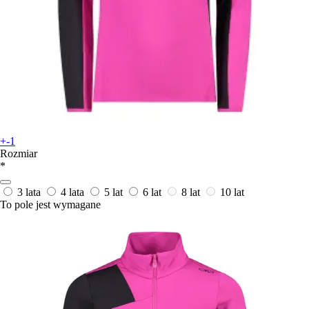
+-1
Rozmiar
*
3 lata
4 lata
5 lat
6 lat
8 lat
10 lat
To pole jest wymagane