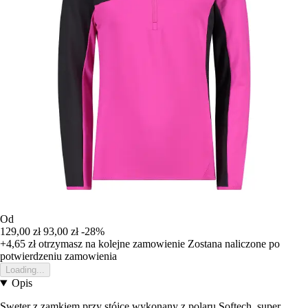
Od
129,00 zł
93,00 zł
-28%
+4,65 zł
otrzymasz na kolejne zamowienie
Zostana naliczone po
potwierdzeniu zamowienia
Loading...
Opis
Sweter z zamkiem przy stójce wykonany z polaru Softech, super