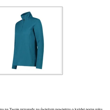
lną na Twoje przygody na świeżym powietrzu o każdej porze roku.