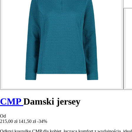
CMP
Damski jersey
Od
215,00 zł
141,50 zł
-34%
Odkryj koszulkę CMP dla kobiet, łączącą komfort z wydajnością, idea