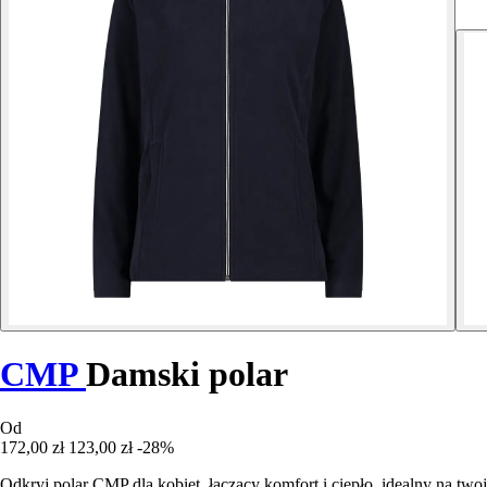
CMP
Damski polar
Od
172,00 zł
123,00 zł
-28%
Odkryj polar CMP dla kobiet, łączący komfort i ciepło, idealny na tw