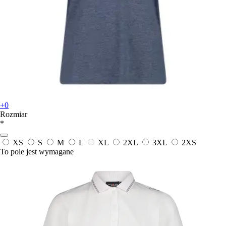
+0
Rozmiar
*
XS
S
M
L
XL
2XL
3XL
2XS
To pole jest wymagane