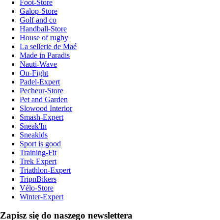
Foot-Store
Galop-Store
Golf and co
Handball-Store
House of rugby
La sellerie de Maé
Made in Paradis
Nauti-Wave
On-Fight
Padel-Expert
Pecheur-Store
Pet and Garden
Slowood Interior
Smash-Expert
Sneak'In
Sneakids
Sport is good
Training-Fit
Trek Expert
Triathlon-Expert
TripnBikers
Vélo-Store
Winter-Expert
Zapisz się do naszego newslettera