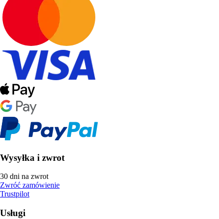
Wysyłka i zwrot
30 dni na zwrot
Zwróć zamówienie
Trustpilot
Usługi