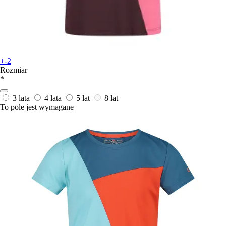
+-2
Rozmiar
*
3 lata
4 lata
5 lat
8 lat
To pole jest wymagane