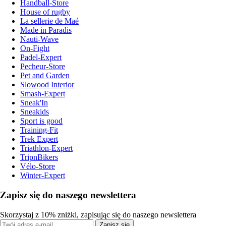
Handball-Store
House of rugby
La sellerie de Maé
Made in Paradis
Nauti-Wave
On-Fight
Padel-Expert
Pecheur-Store
Pet and Garden
Slowood Interior
Smash-Expert
Sneak'In
Sneakids
Sport is good
Training-Fit
Trek Expert
Triathlon-Expert
TripnBikers
Vélo-Store
Winter-Expert
Zapisz się do naszego newslettera
Skorzystaj z 10% zniżki, zapisując się do naszego newslettera
Zapisz się