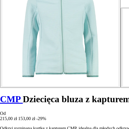
CMP
Dziecięca bluza z kapture
Od
215,00 zł
153,00 zł
-29%
Odkryj rozpinaną kurtkę z kapturem CMP, idealną dla młodych odkr