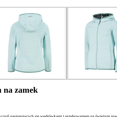
m na zamek
ywczyń pasjonujących się wędrówkami i przebywaniem na świeżym pow