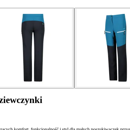
ziewczynki
ących komfort, funkcjonalność i styl dla małych poszukiwaczek przy