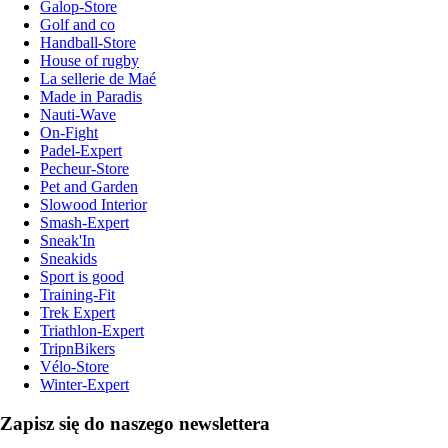
Galop-Store
Golf and co
Handball-Store
House of rugby
La sellerie de Maé
Made in Paradis
Nauti-Wave
On-Fight
Padel-Expert
Pecheur-Store
Pet and Garden
Slowood Interior
Smash-Expert
Sneak'In
Sneakids
Sport is good
Training-Fit
Trek Expert
Triathlon-Expert
TripnBikers
Vélo-Store
Winter-Expert
Zapisz się do naszego newslettera