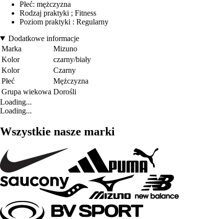
Płeć: mężczyzna
Rodzaj praktyki ; Fitness
Poziom praktyki : Regularny
Dodatkowe informacje
Marka
Mizuno
Kolor
czarny/biały
Kolor
Czarny
Płeć
Mężczyzna
Grupa wiekowa
Dorośli
Loading...
Loading...
Wszystkie nasze marki