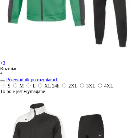
+3
Rozmiar
*
Przewodnik po rozmiarach
S
M
L
XL
24h
2XL
3XL
4XL
To pole jest wymagane