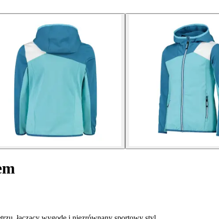
rem
rzu, łączący wygodę i niezrównany sportowy styl.