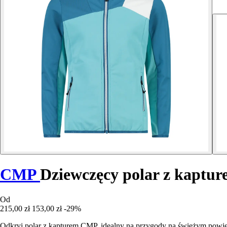
CMP
Dziewczęcy polar z kaptu
Od
215,00 zł
153,00 zł
-29%
Odkryj polar z kapturem CMP, idealny na przygody na świeżym powiet