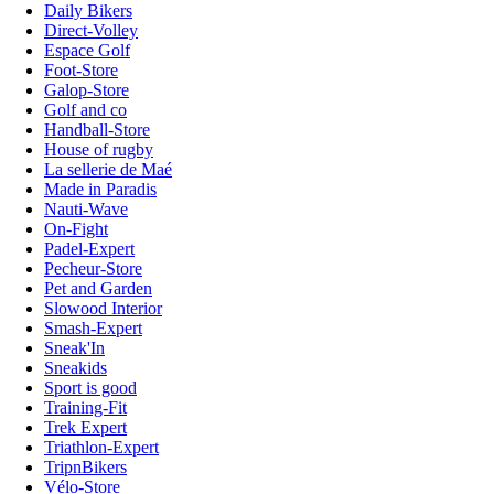
Daily Bikers
Direct-Volley
Espace Golf
Foot-Store
Galop-Store
Golf and co
Handball-Store
House of rugby
La sellerie de Maé
Made in Paradis
Nauti-Wave
On-Fight
Padel-Expert
Pecheur-Store
Pet and Garden
Slowood Interior
Smash-Expert
Sneak'In
Sneakids
Sport is good
Training-Fit
Trek Expert
Triathlon-Expert
TripnBikers
Vélo-Store