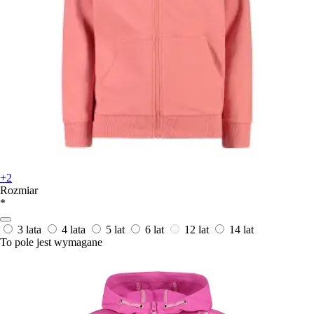
+2
Rozmiar
*
3 lata
4 lata
5 lat
6 lat
12 lat
14 lat
To pole jest wymagane